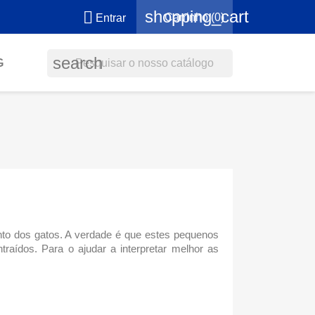
shopping_cart

Carrinho
(0)
Entrar
search
G
to dos gatos
. A verdade é que estes pequenos
raídos. Para o ajudar a interpretar melhor as