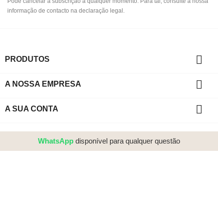
Pode cancelar a subscrição a qualquer momento. Para tal, consulte a nossa
informação de contacto na declaração legal.

PRODUTOS

A NOSSA EMPRESA

A SUA CONTA
WhatsApp
disponível para qualquer questão