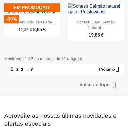
EM PROMOÇÃO!
-30%
Gourmet Gold Tartelette...
Schesir Gato Salmão
Natural...
8,65 €
12,35 €
19,85 €
Mostrando 1-12 de um total de 81 artigo(s)

1
Próximo
2
3
…
7

Voltar ao topo
Aproveite as nossas últimas novidades e
ofertas especiais