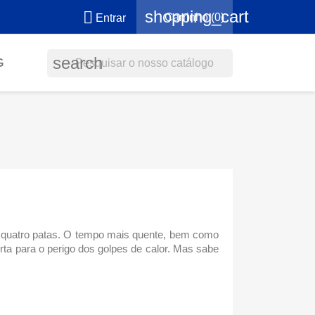
shopping_cart

Carrinho
(0)
Entrar
search
G
e quatro patas. O tempo mais quente, bem como
rta para o perigo dos golpes de calor. Mas sabe