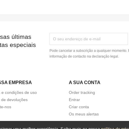
sas últimas
tas especiais
Pode cancelar a subscrição a qualquer momento. P
informação de contacto na declaração legal.
SSA EMPRESA
A SUA CONTA
 e condições de uso
Order tracking
a de devoluções
Entrar
te-nos
Criar conta
Os meus alertas
porcionar uma melhor experiência. Saiba mais na nossa
política de pri