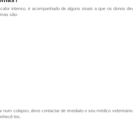
 calor
intenso, é acompanhado de alguns sinais a que os donos de
tomas são:
ar num colapso, deve contactar de imediato o seu médico veterinári
onhecê-los.