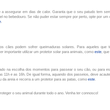
te a assegurar em
dias de calor
. Garanta que o seu patudo tem semp
ível no bebedouro. Se não puder estar sempre por perto, opte por u
e
.
cães podem sofrer queimaduras solares. Para aqueles que têm
er importante utilizar um protetor solar para animais, como
este
, que
dado na escolha dos momentos para passear o seu cão, ou para est
 as 11h e as 16h. De igual forma, aquando dos passeios, deve acaute
ou da areia e recorra a um protetor para as patas, como
este
.
roteger o seu animal durante todo o ano. Venha ter connosco!