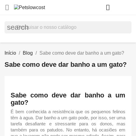
shopp


(0)
search
Início
Blog
Sabe como deve dar banho a um gato?
Sabe como deve dar banho a um gato?
Sabe como deve dar banho a um
gato?
É bem conhecida a resistência que os pequenos felinos
têm à agua.
Dar banho a um gato
pode, por isso, ser uma
tarefa desafiante e stressante para os donos, mas
também para os patudos. No entanto, há ocasiões em
que a lavagem não pode ser mesmo adiada. Assim, para