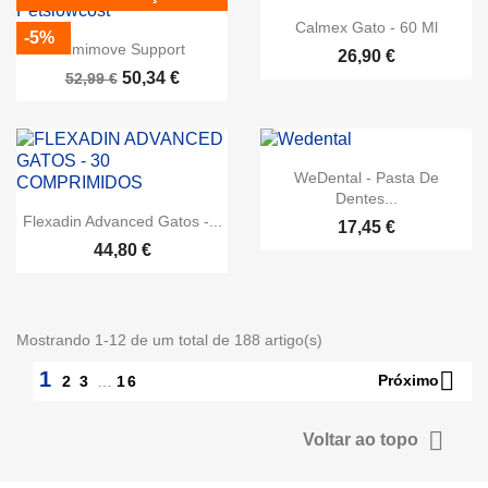
Calmex Gato - 60 Ml
-5%
Kimimove Support
26,90 €
50,34 €
52,99 €
WeDental - Pasta De
Dentes...
Flexadin Advanced Gatos -...
17,45 €
44,80 €
Mostrando 1-12 de um total de 188 artigo(s)

1
Próximo
2
3
…
16

Voltar ao topo