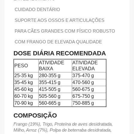
CUIDADO DENTÁRIO
SUPORTE AOS OSSOS E ARTICULAÇÕES
PARA CÃES GRANDES COM FÍSICO ROBUSTO
COM FRANGO DE ELEVADA QUALIDADE
DOSE DIÁRIA RECOMENDADA
ATIVIDADE
ATIVIDADE
PESO
BAIXA
ELEVADA
25-35 kg
280-355 g
375-470 g
35-45 kg
355-415 g
470-560 g
45-60 kg
415-505 g
560-675 g
60-70 kg
505-560 g
675-750 g
70-90 kg
560-665 g
750-885 g
COMPOSIÇÃO
Frango (19%), Trigo, Proteína de aves desidratada,
Milho, Arroz (7%), Polpa de beterraba desidratada,