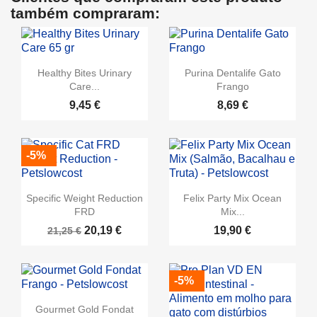
também compraram:
Healthy Bites Urinary
Purina Dentalife Gato
Care...
Frango
9,45 €
8,69 €
-5%
Specific Weight Reduction
Felix Party Mix Ocean
FRD
Mix...
20,19 €
19,90 €
21,25 €
-5%
Gourmet Gold Fondat