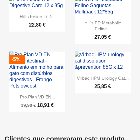
Hill's Feline I / D...
Hill's PD Metabolic
22,80 €
Feline...
27,05 €
-5%
Virbac HPM Urology Cat...
25,85 €
Pro Plan VD EN...
18,91 €
19,90 €
Clientes que compraram este produto