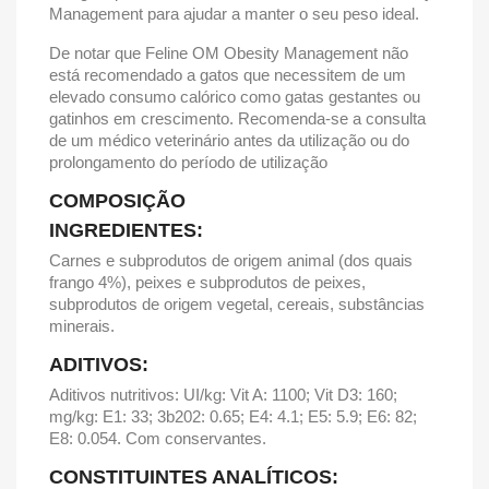
Management para ajudar a manter o seu peso ideal.
De notar que Feline OM Obesity Management não
está recomendado a gatos que necessitem de um
elevado consumo calórico como gatas gestantes ou
gatinhos em crescimento. Recomenda-se a consulta
de um médico veterinário antes da utilização ou do
prolongamento do período de utilização
COMPOSIÇÃO
INGREDIENTES:
Carnes e subprodutos de origem animal (dos quais
frango 4%), peixes e subprodutos de peixes,
subprodutos de origem vegetal, cereais, substâncias
minerais.
ADITIVOS:
Aditivos nutritivos: UI/kg: Vit A: 1100; Vit D3: 160;
mg/kg: E1: 33; 3b202: 0.65; E4: 4.1; E5: 5.9; E6: 82;
E8: 0.054. Com conservantes.
CONSTITUINTES ANALÍTICOS: