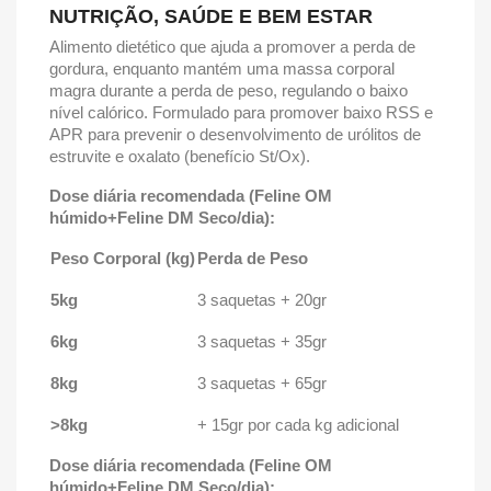
NUTRIÇÃO, SAÚDE E BEM ESTAR
Alimento dietético que ajuda a promover a perda de
gordura, enquanto mantém uma massa corporal
magra durante a perda de peso, regulando o baixo
nível calórico. Formulado para promover baixo RSS e
APR para prevenir o desenvolvimento de urólitos de
estruvite e oxalato (benefício St/Ox).
Dose diária recomendada (Feline OM
húmido+Feline DM Seco/dia):
Peso Corporal (kg)
Perda de Peso
5kg
3 saquetas + 20gr
6kg
3 saquetas + 35gr
8kg
3 saquetas + 65gr
>8kg
+ 15gr por cada kg adicional
Dose diária recomendada (Feline OM
húmido+Feline DM Seco/dia):