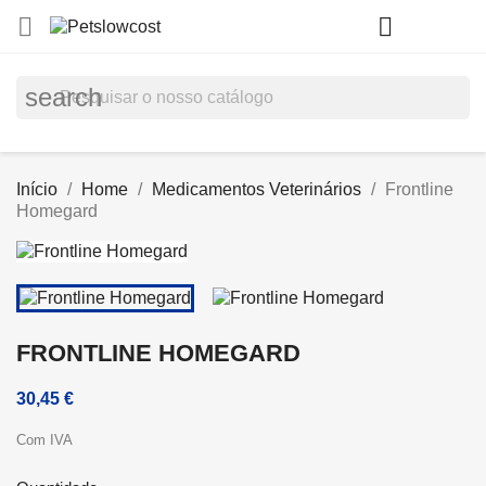
shopp


(0)
search
Início
Home
Medicamentos Veterinários
Frontline
Homegard
FRONTLINE HOMEGARD
30,45 €
Com IVA